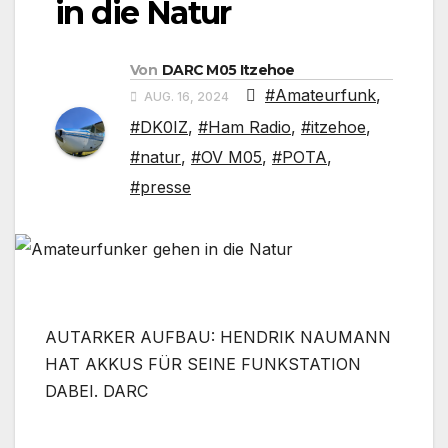
in die Natur
Von
DARC M05 Itzehoe
#Amateurfunk
,
AUG. 16, 2024
#DK0IZ
,
#Ham Radio
,
#itzehoe
,
#natur
,
#OV M05
,
#POTA
,
#presse
AUTARKER AUFBAU: HENDRIK NAUMANN
HAT AKKUS FÜR SEINE FUNKSTATION
DABEI. DARC