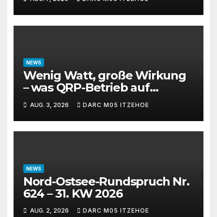
NEWS
Wenig Watt, große Wirkung
– was QRP-Betrieb auf
Kurzwelle wirklich kann
AUG. 3, 2026
DARC M05 ITZEHOE
NEWS
Nord-Ostsee-Rundspruch Nr.
624 – 31. KW 2026
AUG. 2, 2026
DARC M05 ITZEHOE