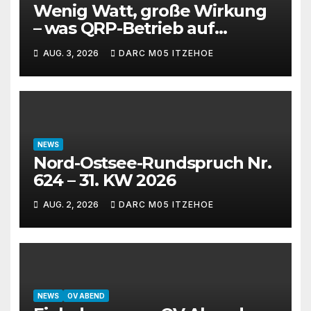
Wenig Watt, große Wirkung
– was QRP-Betrieb auf
Kurzwelle wirklich kann
AUG. 3, 2026
DARC M05 ITZEHOE
NEWS
Nord-Ostsee-Rundspruch Nr.
624 – 31. KW 2026
AUG. 2, 2026
DARC M05 ITZEHOE
NEWS
OV ABEND