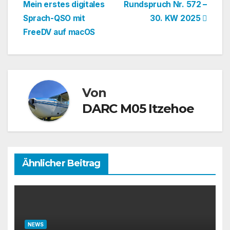
Mein erstes digitales
Rundspruch Nr. 572 –
Sprach-QSO mit
30. KW 2025
FreeDV auf macOS
Von
DARC M05 Itzehoe
Ähnlicher Beitrag
NEWS