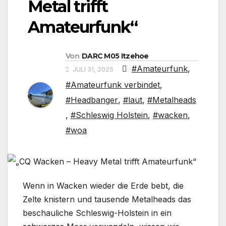
Metal trifft
Amateurfunk“
Von
DARC M05 Itzehoe
#Amateurfunk
,
JULI 31, 2025
#Amateurfunk verbindet
,
#Headbanger
,
#laut
,
#Metalheads
,
#Schleswig Holstein
,
#wacken
,
#woa
Wenn in Wacken wieder die Erde bebt, die
Zelte knistern und tausende Metalheads das
beschauliche Schleswig-Holstein in ein