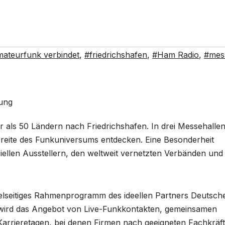
ateurfunk verbindet
,
#friedrichshafen
,
#Ham Radio
,
#mes
als 50 Ländern nach Friedrichshafen. In drei Messehalle
reite des Funkuniversums entdecken. Eine Besonderheit
ellen Ausstellern, den weltweit vernetzten Verbänden un
lseitiges Rahmenprogramm des ideellen Partners Deutsch
wird das Angebot von Live-Funkkontakten, gemeinsamen
arrieretagen, bei denen Firmen nach geeigneten Fachkräf