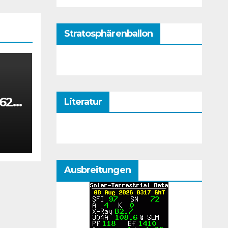
Stratosphärenballon
 624
Literatur
5
Ausbreitungen