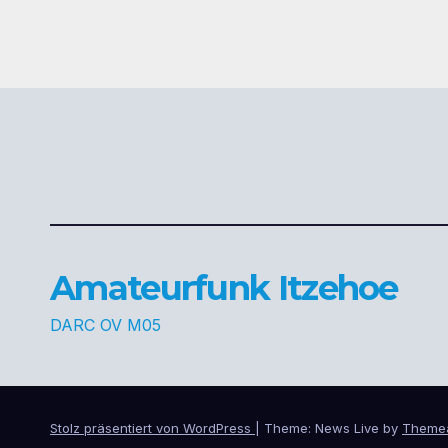
Amateurfunk Itzehoe
DARC OV M05
Stolz präsentiert von WordPress
|
Theme: News Live by
Theme