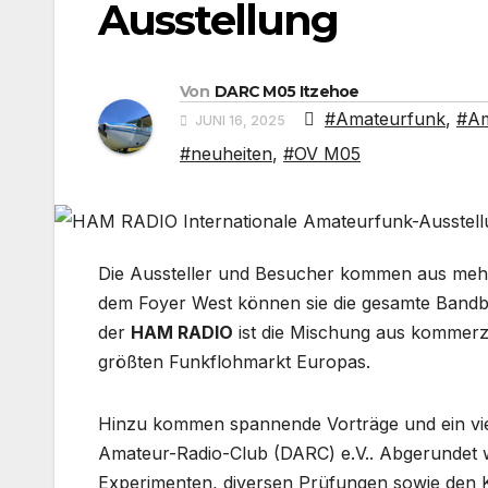
Ausstellung
Von
DARC M05 Itzehoe
#Amateurfunk
,
#Am
JUNI 16, 2025
#neuheiten
,
#OV M05
Die Aussteller und Besucher kommen aus mehr 
dem Foyer West können sie die gesamte Bandb
der
HAM RADIO
ist die Mischung aus kommerzi
größten Funkflohmarkt Europas.
Hinzu kommen spannende Vorträge und ein vie
Amateur-Radio-Club (DARC) e.V.. Abgerundet 
Experimenten, diversen Prüfungen sowie den K