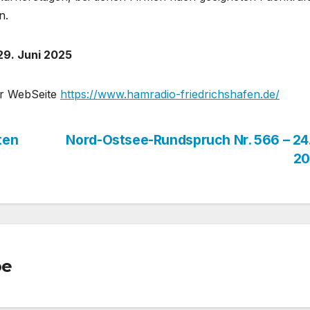
n.
29. Juni 2025
der WebSeite
https://www.hamradio-friedrichshafen.de/
ten
Nord-Ostsee-Rundspruch Nr. 566 – 24
2
oe