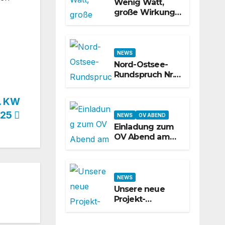
Wenig Watt,
große Wirkung –
was QRP-Betrieb
auf Kurzwelle
wirklich kann
NEWS
Nord-Ostsee-
Rundspruch Nr.
624 – 31. KW
2026
. KW
025
NEWS
OV ABEND
Einladung zum
OV Abend am
31.07.2026
NEWS
Unsere neue
Projekt-
Webseite ist
online!