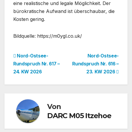
eine realistische und legale Möglichkeit. Der
bürokratische Aufwand ist überschaubar, die
Kosten gering.
Bildquelle: https://m0ygl.co.uk/
Beitragsnavigation
Nord-Ostsee-
Nord-Ostsee-
Rundspruch Nr. 617 –
Rundspruch Nr. 616 –
24. KW 2026
23. KW 2026
Von
DARC M05 Itzehoe