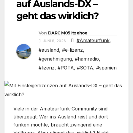
auf Auslands-DX –
geht das wirklich?
Von
DARC M05 Itzehoe
#Amateurfunk
,
JUNI 8, 2026
#ausland
,
#e-lizenz
,
#genehmigung
,
#hamradio
,
#lizenz
,
#POTA
,
#SOTA
,
#spanien
Viele in der Amateurfunk-Community sind
überzeugt: Wer ins Ausland reist und dort
funken möchte, braucht zwingend eine
Volllizenz. Aber stimmt das wirklich? Nicht