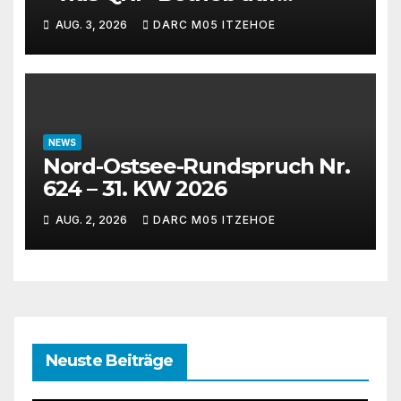
Kurzwelle wirklich kann
AUG. 3, 2026
DARC M05 ITZEHOE
NEWS
Nord-Ostsee-Rundspruch Nr.
624 – 31. KW 2026
AUG. 2, 2026
DARC M05 ITZEHOE
Neuste Beiträge