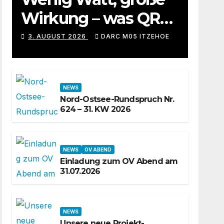
Wirkung – was QRP-
Betrieb auf
3. AUGUST 2026
DARC M05 ITZEHOE
Kurzwelle wirklich
kann
NEWS
Nord-Ostsee-Rundspruch Nr.
624 – 31. KW 2026
NEWS
OV ABEND
Einladung zum OV Abend am
31.07.2026
NEWS
Unsere neue Projekt-