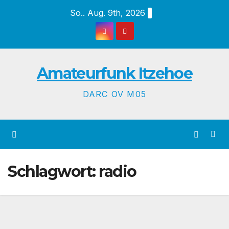
Zum
So.. Aug. 9th, 2026
Inhalt
springen
Amateurfunk Itzehoe
DARC OV M05
Schlagwort:
radio