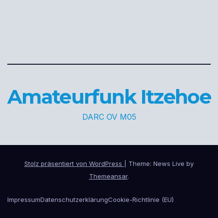
Amateurfunk Itzehoe
DARC OV M05
Stolz präsentiert von WordPress
|
Theme: News Live by
Themeansar
.
Impressum
Datenschutzerklärung
Cookie-Richtlinie (EU)