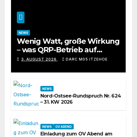
NEWS
Wenig Watt, große Wirkung
– was QRP-Betrieb auf
Kurzwelle wirklich kann
3. AUGUST 2026
DARC M05 ITZEHOE
NEWS
Nord-Ostsee-Rundspruch Nr. 624
– 31. KW 2026
NEWS
OV ABEND
Einladung zum OV Abend am