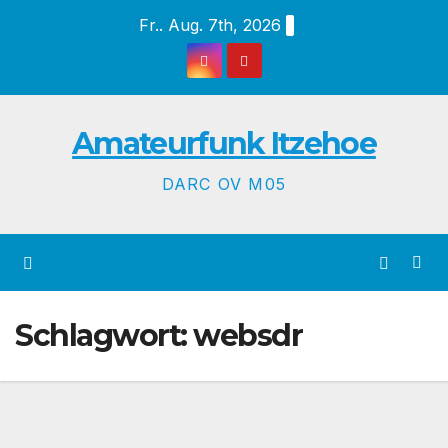
Zum
Fr.. Aug. 7th, 2026
Inhalt
springen
Amateurfunk Itzehoe
DARC OV M05
Schlagwort:
websdr