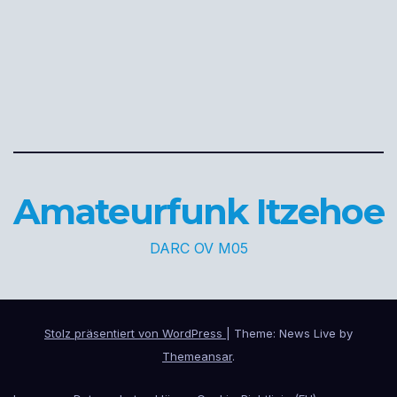
Amateurfunk Itzehoe
DARC OV M05
Stolz präsentiert von WordPress
|
Theme: News Live by
Themeansar
.