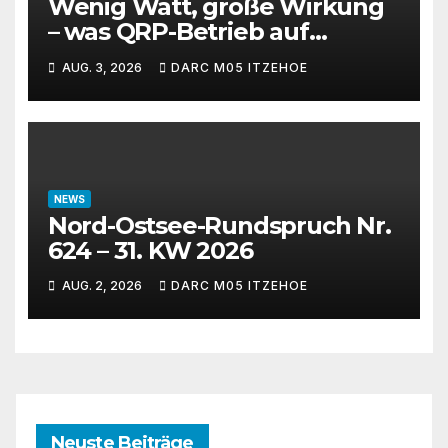
Wenig Watt, große Wirkung
– was QRP-Betrieb auf
Kurzwelle wirklich kann
AUG. 3, 2026
DARC M05 ITZEHOE
NEWS
Nord-Ostsee-Rundspruch Nr.
624 – 31. KW 2026
AUG. 2, 2026
DARC M05 ITZEHOE
Neuste Beiträge