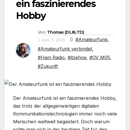
ein faszinierendes
Hobby
Von
Thomas (DL8LTD)
#Amateurfunk
,
AUG. 5, 2024
#Amateurfunk verbindet
,
#Ham Radio
,
#itzehoe
,
#OV M05
,
#Zukunft
Der Amateurfunk ist ein faszinierendes Hobby,
das trotz der allgegenwärtigen digitalen
Kommunikationstechnologien immer noch viele
Menschen weltweit begeistert. Doch warum
sollte man sich in der heutigen Zeit für den