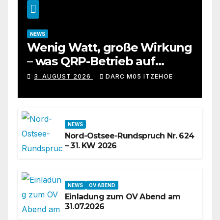
NEWS
Wenig Watt, große Wirkung
– was QRP-Betrieb auf
Kurzwelle wirklich kann
3. AUGUST 2026
DARC M05 ITZEHOE
NEWS
Nord-Ostsee-Rundspruch Nr. 624
– 31. KW 2026
NEWS
OV ABEND
Einladung zum OV Abend am
31.07.2026