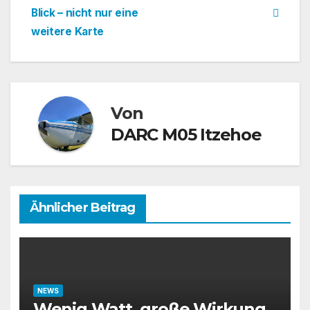
Blick – nicht nur eine
weitere Karte
Von
DARC M05 Itzehoe
Ähnlicher Beitrag
NEWS
Wenig Watt, große Wirkung