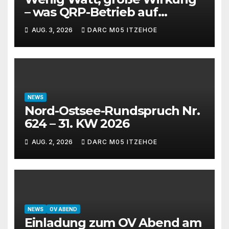
– was QRP-Betrieb auf
Kurzwelle wirklich kann
AUG. 3, 2026
DARC M05 ITZEHOE
NEWS
Nord-Ostsee-Rundspruch Nr.
624 – 31. KW 2026
AUG. 2, 2026
DARC M05 ITZEHOE
NEWS
OV ABEND
Einladung zum OV Abend am