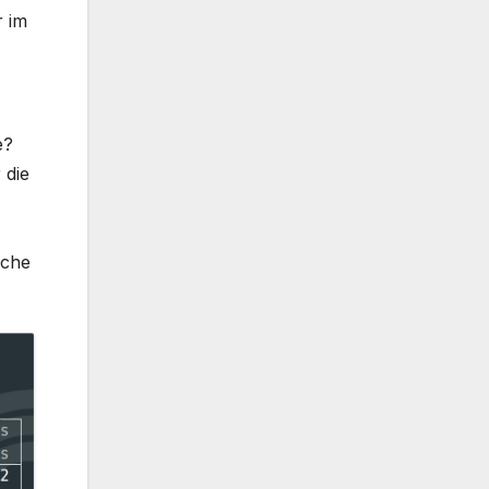
r im
e?
 die
ache