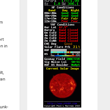
im
rt
n in
t,
ten
funk-