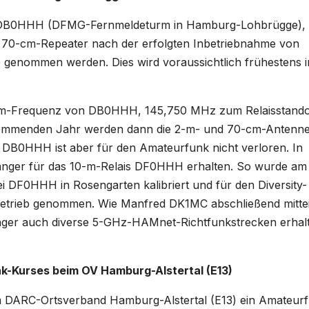
es DB0HHH (DFMG-Fernmeldeturm in Hamburg-Lohbrügge),
d 70-cm-Repeater nach der erfolgten Inbetriebnahme von
genommen werden. Dies wird voraussichtlich frühestens 
 2-m-Frequenz von DB0HHH, 145,750 MHz zum Relaisstando
ommenden Jahr werden dann die 2-m- und 70-cm-Antenne
DB0HHH ist aber für den Amateurfunk nicht verloren. In
änger für das 10-m-Relais DF0HHH erhalten. So wurde am
 DF0HHH in Rosengarten kalibriert und für den Diversity-
trieb genommen. Wie Manfred DK1MC abschließend mitteil
r auch diverse 5-GHz-HAMnet-Richtfunkstrecken erhal
k-Kurses beim OV Hamburg-Alstertal (E13)
 DARC-Ortsverband Hamburg-Alstertal (E13) ein Amateur