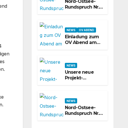
wirklich kann
Nord-Ostsee-
end
Rundspruch Nr.
624 – 31. KW
2026
NEWS
OV ABEND
Einladung zum
OV Abend am
4
31.07.2026
ligen
es
NEWS
en.
Unsere neue
Projekt-
Webseite ist
online!
ke
NEWS
n.
Nord-Ostsee-
Rundspruch Nr.
623 – 30. KW
2026