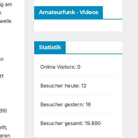
ig am
Amateurfunk - Videos
n
welle
Statistik
in
Online Visitors:
0
zt
Besucher heute:
12
Besucher gestern:
16
39)
Besucher gesamt:
19.890
llt,
raren