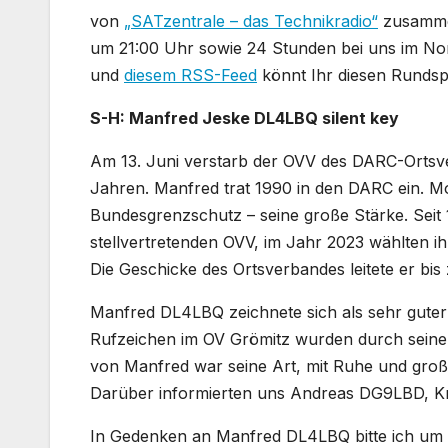
von
„SATzentrale – das Technikradio“
zusamme
um 21:00 Uhr sowie 24 Stunden bei uns im No
und
diesem RSS-Feed
könnt Ihr diesen Rundsp
S-H: Manfred Jeske DL4LBQ silent key
Am 13. Juni verstarb der OVV des DARC-Ortsv
Jahren. Manfred trat 1990 in den DARC ein. Mo
Bundesgrenzschutz – seine große Stärke. Seit
stellvertretenden OVV, im Jahr 2023 wählten ih
Die Geschicke des Ortsverbandes leitete er bi
Manfred DL4LBQ zeichnete sich als sehr guter 
Rufzeichen im OV Grömitz wurden durch seine
von Manfred war seine Art, mit Ruhe und große
Darüber informierten uns Andreas DG9LBD, K
In Gedenken an Manfred DL4LBQ bitte ich um e