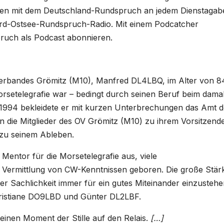
n mit dem Deutschland-Rundspruch an jedem Dienstagab
rd-Ostsee-Rundspruch-Radio. Mit einem Podcatcher
ruch als Podcast abonnieren.
erbandes Grömitz (M10), Manfred DL4LBQ, im Alter von 8
rsetelegrafie war – bedingt durch seinen Beruf beim dama
 1994 bekleidete er mit kurzen Unterbrechungen das Amt d
n die Mitglieder des OV Grömitz (M10) zu ihrem Vorsitzend
s zu seinem Ableben.
Mentor für die Morsetelegrafie aus, viele
 Vermittlung von CW-Kenntnissen geboren. Die große Stär
r Sachlichkeit immer für ein gutes Miteinander einzustehe
ristiane DO9LBD und Günter DL2LBF.
inen Moment der Stille auf den Relais.
[…]