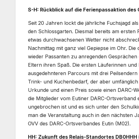
S-H: Rückblick auf die Ferienpassaktion des
Seit 20 Jahren lockt die jährliche Fuchsjagd al
den Schlossgarten. Diesmal bereits am erste
etwas durchwachsenen Wetter nicht abschrecke
Nachmittag mit ganz viel Gepiepse im Ohr. Di
wieder Passanten zu anregenden Gesprächen e
Eltern ihren Spaß. Die ersten Läuferinnen und
ausgedehnteren Parcours mit drei Peilsender
Trink- und Kuchenbedarf, der aber umfänglich g
Urkunde und einen Preis sowie einen DARC-We
die Mitglieder vom Eutiner DARC-Ortsverband e
ungebrochen ist und es sich unter den Schulki
man die Veranstaltung auch in den nächsten J
OVV des DARC-Ortsverbandes Eutin (M02).
HH: Zukunft des Relais-Standortes DB0HHH