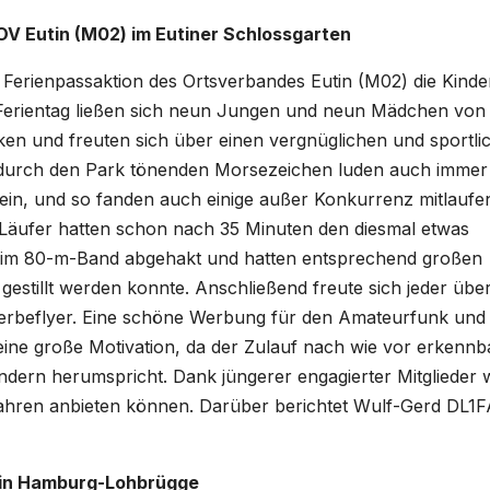
 OV Eutin (M02) im Eutiner Schlossgarten
s Ferienpassaktion des Ortsverbandes Eutin (M02) die Kinde
n Ferientag ließen sich neun Jungen und neun Mädchen vo
n und freuten sich über einen vergnüglichen und sportli
e durch den Park tönenden Morsezeichen luden auch immer
in, und so fanden auch einige außer Konkurrenz mitlaufe
 Läufer hatten schon nach 35 Minuten den diesmal etwas
n im 80-m-Band abgehakt und hatten entsprechend großen
estillt werden konnte. Anschließend freute sich jeder über
rbeflyer. Eine schöne Werbung für den Amateurfunk und 
ine große Motivation, da der Zulauf nach wie vor erkennb
ndern herumspricht. Dank jüngerer engagierter Mitglieder 
ahren anbieten können. Darüber berichtet Wulf-Gerd DL1F
 in Hamburg-Lohbrügge