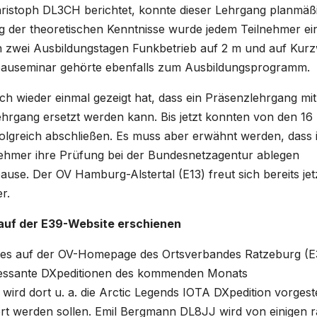
Christoph DL3CH berichtet, konnte dieser Lehrgang planmäß
g der theoretischen Kenntnisse wurde jedem Teilnehmer ei
n zwei Ausbildungstagen Funkbetrieb auf 2 m und auf Kurz
nbauseminar gehörte ebenfalls zum Ausbildungsprogramm.
ich wieder einmal gezeigt hat, dass ein Präsenzlehrgang mit
ehrgang ersetzt werden kann. Bis jetzt konnten von den 16
olgreich abschließen. Es muss aber erwähnt werden, dass 
ehmer ihre Prüfung bei der Bundesnetzagentur ablegen
use. Der OV Hamburg-Alstertal (E13) freut sich bereits jet
r.
auf der E39-Website erschienen
ibt es auf der OV-Homepage des Ortsverbandes Ratzeburg (E
teressante DXpeditionen des kommenden Monats
wird dort u. a. die Arctic Legends IOTA DXpedition vorgeste
iviert werden sollen. Emil Bergmann DL8JJ wird von einigen 