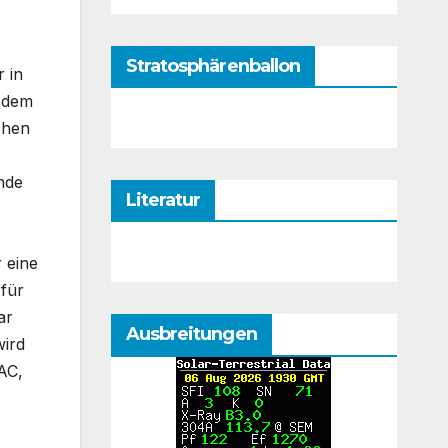
Stratosphärenballon
r in
n dem
chen
nde
Literatur
 eine
für
ar
Ausbreitungen
wird
AC,