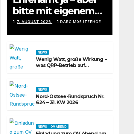
bitte mit eigenem
Windows-Rechner
7. AUGUST 2026
DARC M05 ITZEHOE
NEWS
Wenig Watt, große Wirkung –
was QRP-Betrieb auf
Kurzwelle wirklich kann
NEWS
Nord-Ostsee-Rundspruch Nr.
624 – 31. KW 2026
NEWS
OV ABEND
Einladung zum OV Abend am