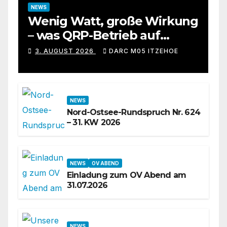
NEWS
Wenig Watt, große Wirkung
– was QRP-Betrieb auf
Kurzwelle wirklich kann
3. AUGUST 2026
DARC M05 ITZEHOE
NEWS
Nord-Ostsee-Rundspruch Nr. 624
– 31. KW 2026
NEWS
OV ABEND
Einladung zum OV Abend am
31.07.2026
NEWS