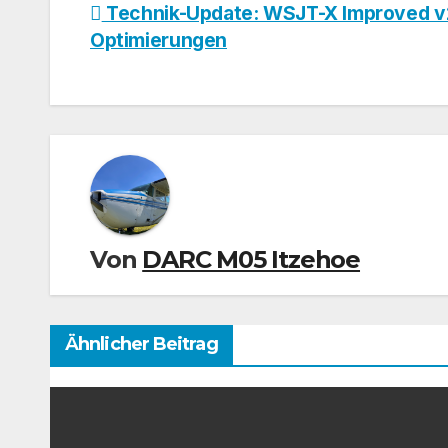
Beitragsnavigation
Technik-Update: WSJT-X Improved v2.
Optimierungen
Von
DARC M05 Itzehoe
Ähnlicher Beitrag