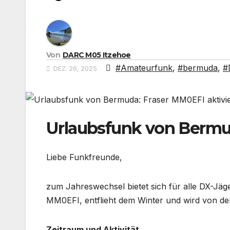
Von
DARC M05 Itzehoe
#Amateurfunk
,
#bermuda
,
#
DEZ. 26, 2025
Urlaubsfunk von Bermud
Liebe Funkfreunde,
zum Jahreswechsel bietet sich für alle DX-Jä
MM0EFI, entflieht dem Winter und wird von der
Zeitraum und Aktivität