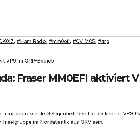
DK0IZ
,
#Ham Radio
,
#mm0efi
,
#OV M05
,
#qrp
a: Fraser MM0EFI aktiviert 
ger eine interessante Gelegenheit, den Landeskenner VP9 
 Inselgruppe im Nordatlantik aus QRV sein.