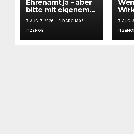
Ehrenamt ja – aber
Weni
bitte mit eigenem
Wirk
Windows-Rechner
QRP-
AUG. 7, 2026
DARC M05
AUG. 3
Kurz
kan
ITZEHOE
ITZEHO