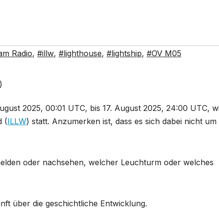
am Radio
,
#illw
,
#lighthouse
,
#lightship
,
#OV M05
ust 2025, 00:01 UTC, bis 17. August 2025, 24:00 UTC, w
 (
ILLW
) statt. Anzumerken ist, dass es sich dabei nicht um
e melden oder nachsehen, welcher Leuchturm oder welches
ft über die geschichtliche Entwicklung.