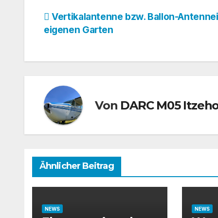
Beitragsnavigation
Vertikalantenne bzw. Ballon-Antenne
eigenen Garten
Von
DARC M05 Itzeh
Ähnlicher Beitrag
NEWS
NEWS