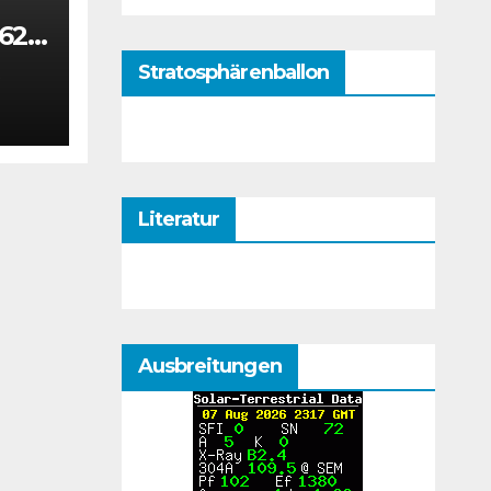
 624
Stratosphärenballon
5
Literatur
Ausbreitungen