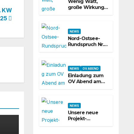
Wenig Watt,
große Wirkung –
. KW
was QRP-Betrieb
025
auf Kurzwelle
wirklich kann
NEWS
Nord-Ostsee-
Rundspruch Nr.
624 – 31. KW
2026
NEWS
OV ABEND
Einladung zum
OV Abend am
31.07.2026
NEWS
Unsere neue
Projekt-
Webseite ist
online!