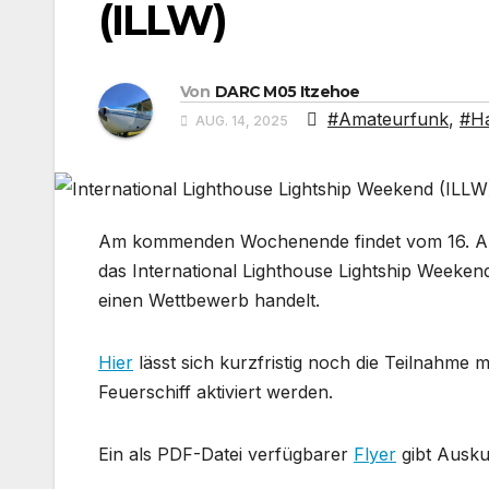
(ILLW)
Von
DARC M05 Itzehoe
#Amateurfunk
,
#H
AUG. 14, 2025
Am kommenden Wochenende findet vom 16. Aug
das International Lighthouse Lightship Weekend
einen Wettbewerb handelt.
Hier
lässt sich kurzfristig noch die Teilnahm
Feuerschiff aktiviert werden.
Ein als PDF-Datei verfügbarer
Flyer
gibt Auskun