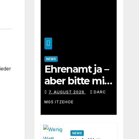
NEWS
Ehrenamt ja –
ieder
aber bitte mit
eigenem
7. AUGUST 2026
DARC
Windows-
M05 ITZEHOE
Rechner
NEWS