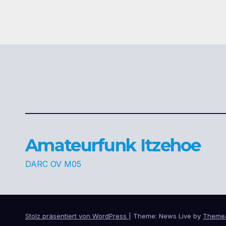
Amateurfunk Itzehoe
DARC OV M05
Stolz präsentiert von WordPress
|
Theme: News Live by
Theme