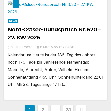
NEWS
Nord-Ostsee-Rundspruch Nr. 620 –
27. KW 2026
5. JULI 2026
DARC M05 ITZEHOE
Kalendarium Heute ist der 186. Tag des Jahres,
noch 179 Tage bis Jahresende Namenstag:
Marietta, Albrecht, Anton, Wilhelm Husum:
Sonnenaufgang 4:55 Uhr, Sonnenuntergang 22:01
Uhr MESZ, Tageslänge 17 h 6…
Seitennummerierung
1
2
…
31