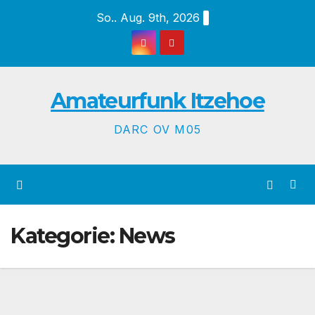
Zum
So.. Aug. 9th, 2026
Inhalt
springen
Amateurfunk Itzehoe
DARC OV M05
Kategorie:
News