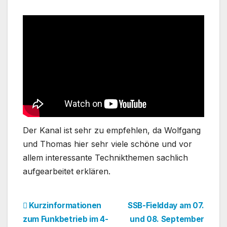
Der Kanal ist sehr zu empfehlen, da Wolfgang
und Thomas hier sehr viele schöne und vor
allem interessante Technikthemen sachlich
aufgearbeitet erklären.
Beitragsnavigation
Kurzinformationen
SSB-Fieldday am 07.
zum Funkbetrieb im 4-
und 08. September