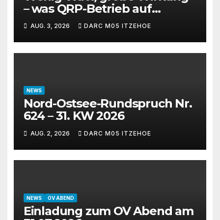
– was QRP-Betrieb auf
Kurzwelle wirklich kann
AUG. 3, 2026
DARC M05 ITZEHOE
NEWS
Nord-Ostsee-Rundspruch Nr.
624 – 31. KW 2026
AUG. 2, 2026
DARC M05 ITZEHOE
NEWS
OV ABEND
Einladung zum OV Abend am