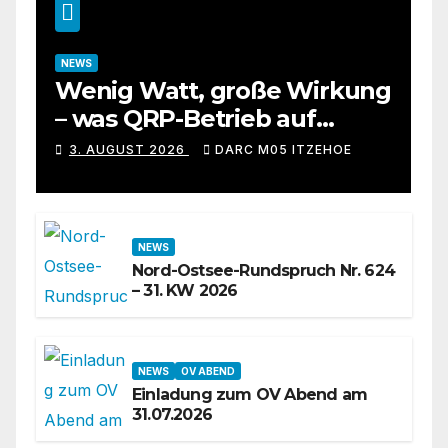
NEWS
Wenig Watt, große Wirkung
– was QRP-Betrieb auf
Kurzwelle wirklich kann
3. AUGUST 2026
DARC M05 ITZEHOE
NEWS
Nord-Ostsee-Rundspruch Nr. 624
– 31. KW 2026
NEWS
OV ABEND
Einladung zum OV Abend am
31.07.2026