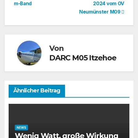
m-Band
2024 vom OV
Neumünster M09
Von
DARC M05 Itzehoe
Ähnlicher Beitrag
NEWS
Wenig Watt, große Wirkung