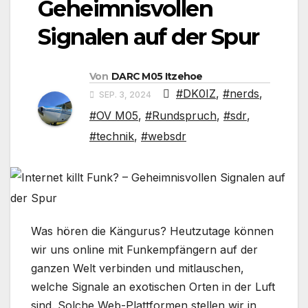
Geheimnisvollen
Signalen auf der Spur
Von
DARC M05 Itzehoe
#DK0IZ
,
#nerds
,
SEP. 3, 2024
#OV M05
,
#Rundspruch
,
#sdr
,
#technik
,
#websdr
Was hören die Kängurus? Heutzutage können
wir uns online mit Funkempfängern auf der
ganzen Welt verbinden und mitlauschen,
welche Signale an exotischen Orten in der Luft
sind. Solche Web-Plattformen stellen wir in