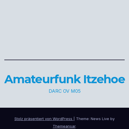
Amateurfunk Itzehoe
DARC OV M05
Stolz präsentiert von WordPress
|
Theme: News Live by
Themeansar
.