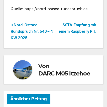
Quelle: https://nord-ostsee-rundspruch.de
Beitragsnavigation
Nord-Ostsee-
SSTV-Empfang mit
Rundspruch Nr. 546 – 4.
einem Raspberry Pi
KW 2025
Von
DARC M05 Itzehoe
Ähnlicher Beitrag