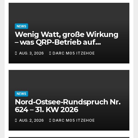
NEWS
Wenig Watt, große Wirkung
– was QRP-Betrieb auf
Kurzwelle wirklich kann
AUG. 3, 2026
DARC M05 ITZEHOE
NEWS
Nord-Ostsee-Rundspruch Nr.
624 – 31. KW 2026
AUG. 2, 2026
DARC M05 ITZEHOE