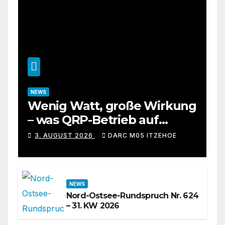
NEWS
Wenig Watt, große Wirkung
– was QRP-Betrieb auf
Kurzwelle wirklich kann
3. AUGUST 2026
DARC M05 ITZEHOE
NEWS
Nord-Ostsee-Rundspruch Nr. 624
– 31. KW 2026