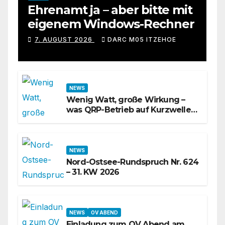
Ehrenamt ja – aber bitte mit
eigenem Windows-Rechner
7. AUGUST 2026
DARC M05 ITZEHOE
NEWS
Wenig Watt, große Wirkung –
was QRP-Betrieb auf Kurzwelle
wirklich kann
NEWS
Nord-Ostsee-Rundspruch Nr. 624
– 31. KW 2026
NEWS
OV ABEND
Einladung zum OV Abend am