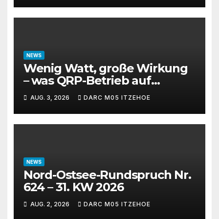
NEWS
Wenig Watt, große Wirkung
– was QRP-Betrieb auf
Kurzwelle wirklich kann
AUG. 3, 2026
DARC M05 ITZEHOE
NEWS
Nord-Ostsee-Rundspruch Nr.
624 – 31. KW 2026
AUG. 2, 2026
DARC M05 ITZEHOE