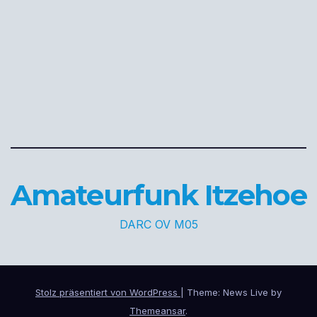
Amateurfunk Itzehoe
DARC OV M05
Stolz präsentiert von WordPress
|
Theme: News Live by
Themeansar
.