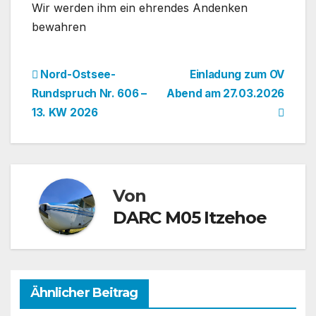
Wir werden ihm ein ehrendes Andenken
bewahren
Beitragsnavigation
Nord-Ostsee-
Einladung zum OV
Rundspruch Nr. 606 –
Abend am 27.03.2026
13. KW 2026
Von
DARC M05 Itzehoe
Ähnlicher Beitrag