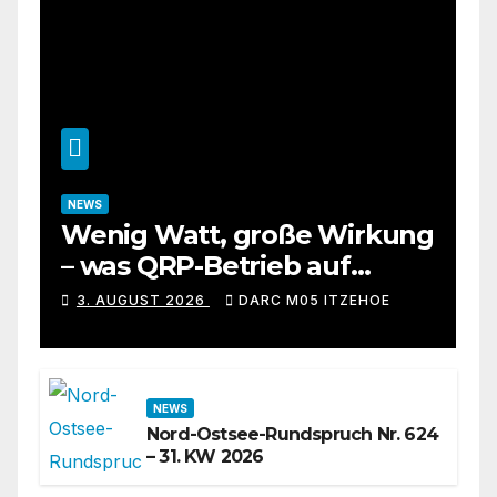
NEWS
Wenig Watt, große Wirkung
– was QRP-Betrieb auf
Kurzwelle wirklich kann
3. AUGUST 2026
DARC M05 ITZEHOE
NEWS
Nord-Ostsee-Rundspruch Nr. 624
– 31. KW 2026