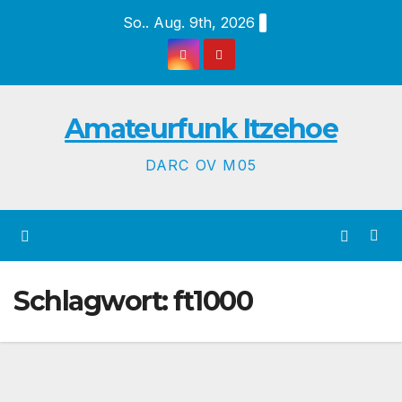
Zum
So.. Aug. 9th, 2026
Inhalt
springen
Amateurfunk Itzehoe
DARC OV M05
Schlagwort:
ft1000