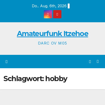
Zum
Do.. Aug. 6th, 2026
Inhalt
springen
Amateurfunk Itzehoe
DARC OV M05
Schlagwort:
hobby