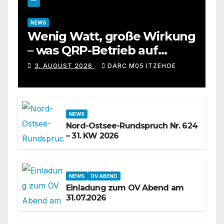
NEWS
Wenig Watt, große Wirkung
– was QRP-Betrieb auf
Kurzwelle wirklich kann
3. AUGUST 2026
DARC M05 ITZEHOE
NEWS
Nord-Ostsee-Rundspruch Nr. 624
– 31. KW 2026
NEWS
OV ABEND
Einladung zum OV Abend am
31.07.2026