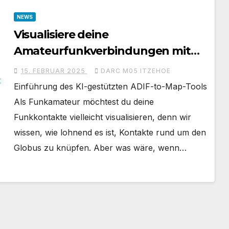
NEWS
Visualisiere deine
Amateurfunkverbindungen mit
Leichtigkeit
15. FEBRUAR 2025
DARC M05 ITZEHOE
Einführung des KI-gestützten ADIF-to-Map-Tools
Als Funkamateur möchtest du deine
Funkkontakte vielleicht visualisieren, denn wir
wissen, wie lohnend es ist, Kontakte rund um den
Globus zu knüpfen. Aber was wäre, wenn…