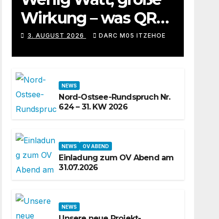
Wirkung – was QRP-
Betrieb auf
3. AUGUST 2026
DARC M05 ITZEHOE
Kurzwelle wirklich
kann
NEWS
Nord-Ostsee-Rundspruch Nr.
624 – 31. KW 2026
NEWS
OV ABEND
Einladung zum OV Abend am
31.07.2026
NEWS
Unsere neue Projekt-