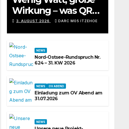
Wirkung – was QRP-
Betrieb auf
3. AUGUST 2026
DARC M05 ITZEHOE
Kurzwelle wirklich
kann
NEWS
Nord-Ostsee-Rundspruch Nr.
624 – 31. KW 2026
NEWS
OV ABEND
Einladung zum OV Abend am
31.07.2026
NEWS
Unsere neue Projekt-