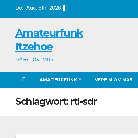
Zum
Do.. Aug. 6th, 2026
Inhalt
springen
Amateurfunk
Itzehoe
DARC OV M05
AMATEURFUNK
VEREIN OV M05
Schlagwort:
rtl-sdr