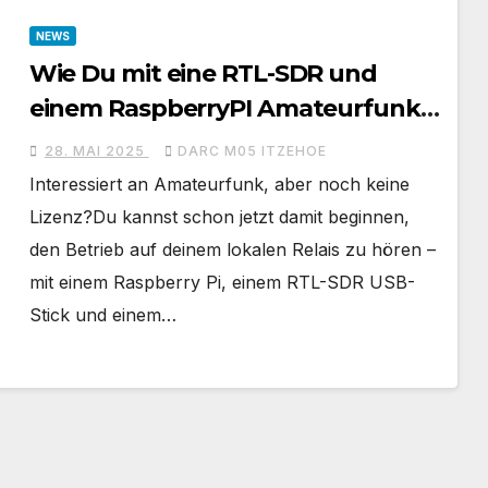
NEWS
Wie Du mit eine RTL-SDR und
einem RaspberryPI Amateurfunk
hören kannst
28. MAI 2025
DARC M05 ITZEHOE
Interessiert an Amateurfunk, aber noch keine
Lizenz?Du kannst schon jetzt damit beginnen,
den Betrieb auf deinem lokalen Relais zu hören –
mit einem Raspberry Pi, einem RTL-SDR USB-
Stick und einem…