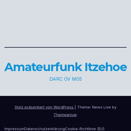
Amateurfunk Itzehoe
DARC OV M05
Stolz präsentiert von WordPress
|
Theme: News Live by
Themeansar
.
Impressum
Datenschutzerklärung
Cookie-Richtlinie (EU)