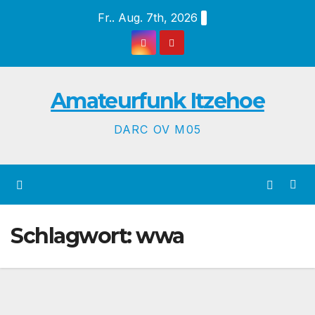
Zum
Fr.. Aug. 7th, 2026
Inhalt
springen
Amateurfunk Itzehoe
DARC OV M05
Schlagwort:
wwa