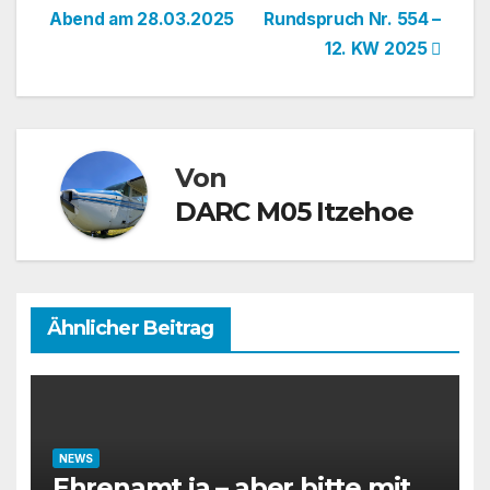
Abend am 28.03.2025
Rundspruch Nr. 554 –
12. KW 2025
Von
DARC M05 Itzehoe
Ähnlicher Beitrag
NEWS
Ehrenamt ja – aber bitte mit