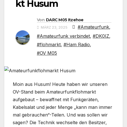
kt Husum
Von
DARC M05 Itzehoe
#Amateurfunk
,
MÄRZ 23, 2025
#Amateurfunk verbindet
,
#DK0IZ
,
#flohmarkt
,
#Ham Radio
,
#OV M05
Moin aus Husum! Heute haben wir unseren
OV-Stand beim Amateurfunkflohmarkt
aufgebaut – bewaffnet mit Funkgeräten,
Kabelsalat und jeder Menge „kann man immer
mal gebrauchen“-Teilen. Und was sollen wir
sagen? Die Technik wechselte den Besitzer,