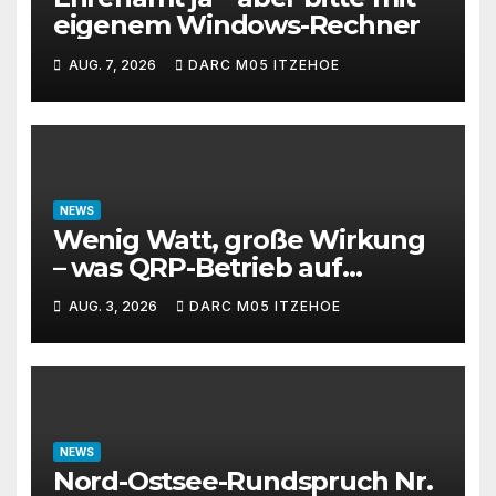
eigenem Windows-Rechner
AUG. 7, 2026
DARC M05 ITZEHOE
NEWS
Wenig Watt, große Wirkung
– was QRP-Betrieb auf
Kurzwelle wirklich kann
AUG. 3, 2026
DARC M05 ITZEHOE
NEWS
Nord-Ostsee-Rundspruch Nr.