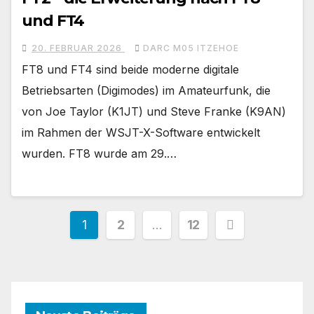
und FT4
20. FEBRUAR 2026
DARC M05 ITZEHOE
FT8 und FT4 sind beide moderne digitale
Betriebsarten (Digimodes) im Amateurfunk, die
von Joe Taylor (K1JT) und Steve Franke (K9AN)
im Rahmen der WSJT-X-Software entwickelt
wurden. FT8 wurde am 29.…
Seitennummerierung
1
2
…
12
der
Beiträge