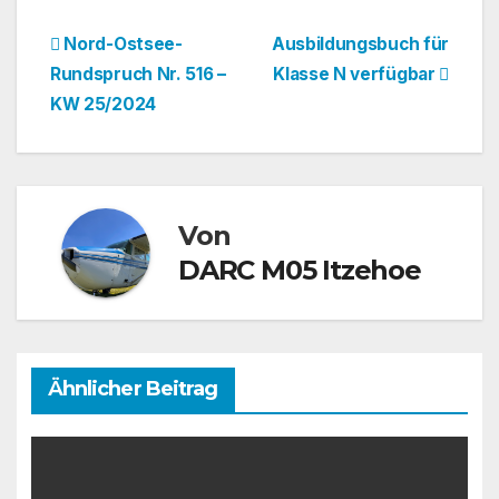
Beitragsnavigation
Nord-Ostsee-
Ausbildungsbuch für
Rundspruch Nr. 516 –
Klasse N verfügbar
KW 25/2024
Von
DARC M05 Itzehoe
Ähnlicher Beitrag