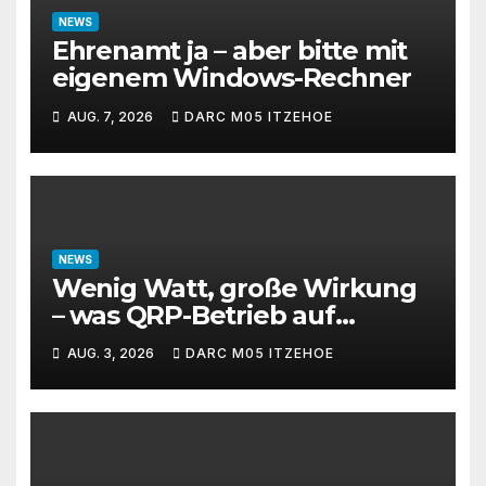
NEWS
Ehrenamt ja – aber bitte mit
eigenem Windows-Rechner
AUG. 7, 2026
DARC M05 ITZEHOE
NEWS
Wenig Watt, große Wirkung
– was QRP-Betrieb auf
Kurzwelle wirklich kann
AUG. 3, 2026
DARC M05 ITZEHOE