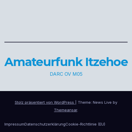
Amateurfunk Itzehoe
DARC OV M05
Stolz präsentiert von WordPress
|
Theme: News Live by
Themeansar
.
Impressum
Datenschutzerklärung
Cookie-Richtlinie (EU)