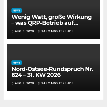
NEWS
Wenig Watt, große Wirkung
– was QRP-Betrieb auf
Kurzwelle wirklich kann
AUG. 3, 2026
DARC M05 ITZEHOE
NEWS
Nord-Ostsee-Rundspruch Nr.
624 – 31. KW 2026
AUG. 2, 2026
DARC M05 ITZEHOE