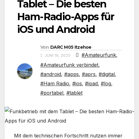
Tablet – Die besten
Ham-Radio-Apps für
iOS und Android
Von
DARC M05 Itzehoe
#Amateurfunk
,
JUNI 19, 2025
#Amateurfunk verbindet
,
#android
,
#apps
,
#aprs
,
#digital
,
#Ham Radio
,
#ios
,
#ipad
,
#log
,
#portabel
,
#tablet
Mit dem technischen Fortschritt nutzen immer