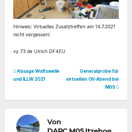
Hinweis: Virtuelles Zusatztreffen am 14.7.2021
nicht vergessen!
vy 73 de Ulrich DF4EU
Beitragsnavigation
Absage Wolfswelle
Generalprobe für
und ILLW 2021
virtuellen OV-Abend bei
M05
Von
DARC M05 Itzehoe