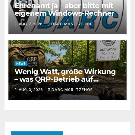
Ehrenamt ja – aber bitte mit
eigenem Windows-Rechner
AUG. 7, 2026
DARC M05 ITZEHOE
NEWS
Wenig Watt, große Wirkung
– was QRP-Betrieb auf
Kurzwelle wirklich kann
AUG. 3, 2026
DARC M05 ITZEHOE