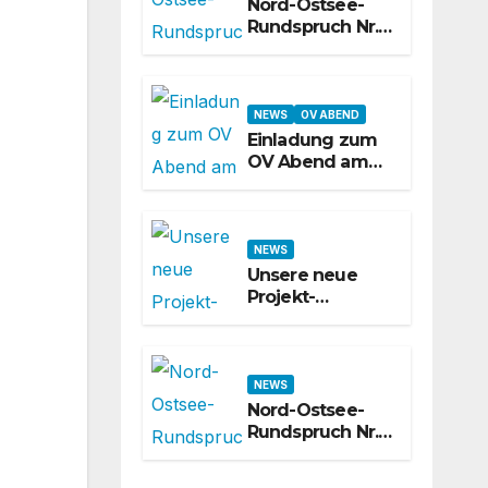
wirklich kann
Nord-Ostsee-
Rundspruch Nr.
624 – 31. KW
2026
NEWS
OV ABEND
Einladung zum
OV Abend am
31.07.2026
NEWS
Unsere neue
Projekt-
Webseite ist
online!
NEWS
Nord-Ostsee-
Rundspruch Nr.
623 – 30. KW
2026