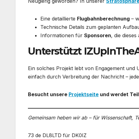
Neugierig geworden? In unserer
Stratosphäre
Eine detaillierte
Flugbahnberechnung
– w
Technische Details zum geplanten Aufba
Informationen für
Sponsoren
, die diese
Unterstützt IZUpInTheA
Ein solches Projekt lebt von Engagement und 
einfach durch Verbreitung der Nachricht – jede
Besucht unsere
Projektseite
und werdet Teil
Gemeinsam heben wir ab – für Wissenschaft, T
73 de DL8LTD für DK0IZ