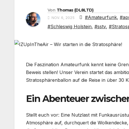
Von
Thomas (DL8LTD)
#Amateurfunk
,
#ap
NOV. 6, 2025
#Schleswig Holstein
,
#sstv
,
#Stratos
Die Faszination Amateurfunk kennt keine Gren
Beweis stellen! Unser Verein startet das ambiti
Stratosphärenballon auf die Reise in über 30 
Ein Abenteuer zwisch
Stellt euch vor: Eine Nutzlast mit Funkausrüs
Atmosphäre auf, durchquert die Wolkendecke, l