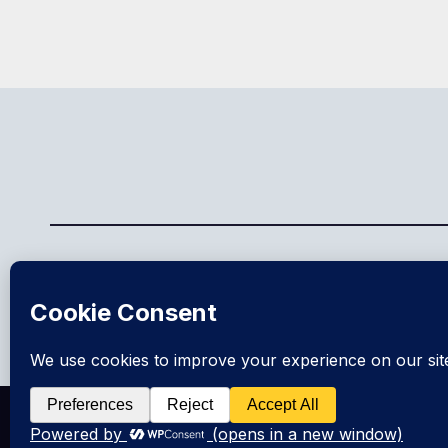
Amateurfunk Itzehoe
DARC OV M05
Stolz präsentiert von WordPress
|
Theme: News Live by
Theme