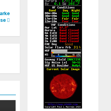
arke
sse