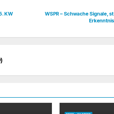
5. KW
WSPR – Schwache Signale, st
Erkenntni
)