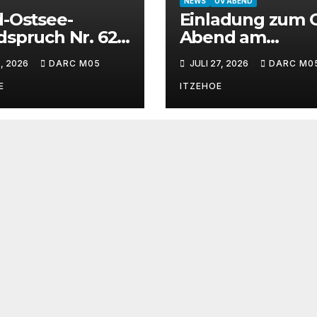
NEWS
OV ABEND
-Ostsee-
Einladung zum 
spruch Nr. 624
Abend am
. KW 2026
31.07.2026
, 2026
DARC M05
JULI 27, 2026
DARC M0
E
ITZEHOE