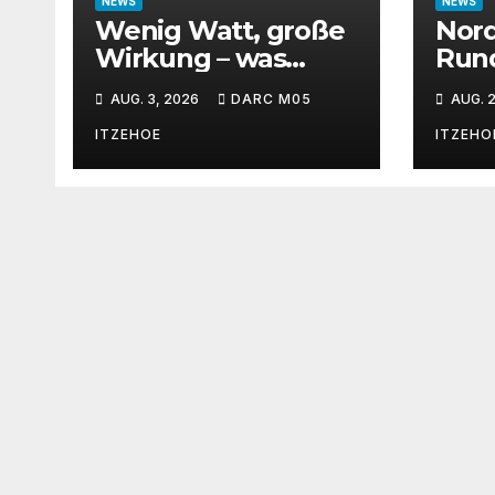
NEWS
NEWS
Wenig Watt, große
Nord
Wirkung – was
Rund
QRP-Betrieb auf
– 31
AUG. 3, 2026
DARC M05
AUG. 2
Kurzwelle wirklich
kann
ITZEHOE
ITZEHO