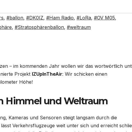
rs
,
#ballon
,
#DK0IZ
,
#Ham Radio
,
#LoRa
,
#OV M05
,
phäre
,
#Stratosphärenballon
,
#weltraum
zen – im kommenden Jahr wollen wir das wortwörtlich unt
onierte Projekt
IZUpInTheAir
: Wir schicken einen
Kilometer Höhe!
en Himmel und Weltraum
tung, Kameras und Sensoren steigt langsam durch die
ässt Verkehrsflugzeuge weit unter sich und erreicht schlie