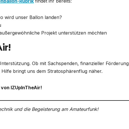
nballon-Rubrik
findet ihr bereits:
o wird unser Ballon landen?
u
s außergewöhnliche Projekt unterstützen möchten
ir!
Unterstützung. Ob mit Sachspenden, finanzieller Förderung
 Hilfe bringt uns dem Stratosphärenflug näher.
 von IZUpInTheAir!
echnik und die Begeisterung am Amateurfunk!