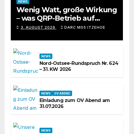
NEWS
Wenig Watt, große Wirkung
– was QRP-Betrieb auf
Kurzwelle wirklich kann
3. AUGUST 2026
DARC M05 ITZEHOE
NEWS
Nord-Ostsee-Rundspruch Nr. 624
– 31. KW 2026
NEWS
OV ABEND
Einladung zum OV Abend am
31.07.2026
NEWS