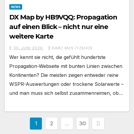
NEWS
DX Map by HB9VQQ: Propagation
auf einen Blick – nicht nur eine
weitere Karte
30. JUNI 2026
DARC M05 ITZEHOE
Wer kennt sie nicht, die gefühlt hundertste
Propagation-Webseite mit bunten Linien zwischen
Kontinenten? Die meisten zeigen entweder reine
WSPR-Auswertungen oder trockene Solarwerte –
und man muss sich selbst zusammenreimen, ob…
Seitennummerierung
1
2
…
30