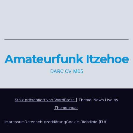
Amateurfunk Itzehoe
DARC OV M05
Stolz präsentiert von WordPress
|
Theme: News Live by
Themeansar
.
Impressum
Datenschutzerklärung
Cookie-Richtlinie (EU)