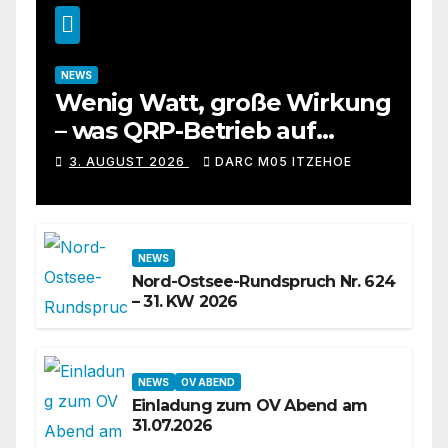
NEWS
Wenig Watt, große Wirkung
– was QRP-Betrieb auf
Kurzwelle wirklich kann
3. AUGUST 2026
DARC M05 ITZEHOE
NEWS
Nord-Ostsee-Rundspruch Nr. 624
– 31. KW 2026
NEWS
OV ABEND
Einladung zum OV Abend am
31.07.2026