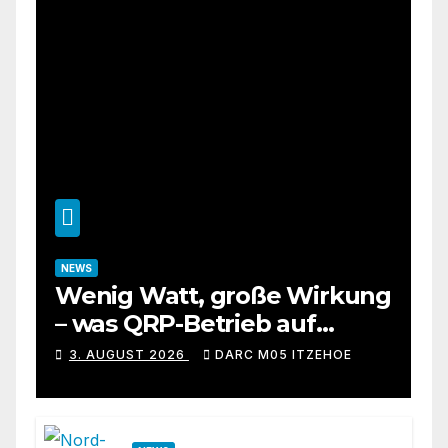
NEWS
Wenig Watt, große Wirkung
– was QRP-Betrieb auf
Kurzwelle wirklich kann
3. AUGUST 2026
DARC M05 ITZEHOE