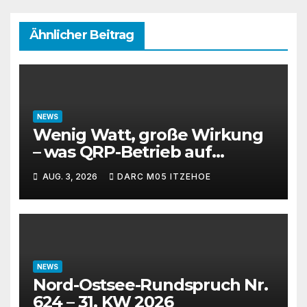
Ähnlicher Beitrag
NEWS
Wenig Watt, große Wirkung
– was QRP-Betrieb auf
Kurzwelle wirklich kann
AUG. 3, 2026
DARC M05 ITZEHOE
NEWS
Nord-Ostsee-Rundspruch Nr.
624 – 31. KW 2026