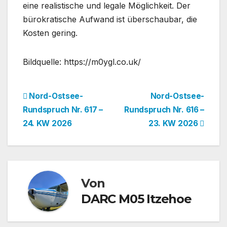
eine realistische und legale Möglichkeit. Der
bürokratische Aufwand ist überschaubar, die
Kosten gering.
Bildquelle: https://m0ygl.co.uk/
Beitragsnavigation
Nord-Ostsee-
Nord-Ostsee-
Rundspruch Nr. 617 –
Rundspruch Nr. 616 –
24. KW 2026
23. KW 2026
Von
DARC M05 Itzehoe