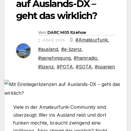
auf Auslands-DX –
geht das wirklich?
Von
DARC M05 Itzehoe
#Amateurfunk
,
JUNI 8, 2026
#ausland
,
#e-lizenz
,
#genehmigung
,
#hamradio
,
#lizenz
,
#POTA
,
#SOTA
,
#spanien
Viele in der Amateurfunk-Community sind
überzeugt: Wer ins Ausland reist und dort
funken möchte, braucht zwingend eine
Volllizenz. Aber stimmt das wirklich? Nicht