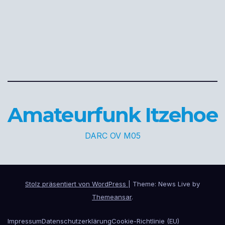
Amateurfunk Itzehoe
DARC OV M05
Stolz präsentiert von WordPress
|
Theme: News Live by
Themeansar
.
Impressum
Datenschutzerklärung
Cookie-Richtlinie (EU)