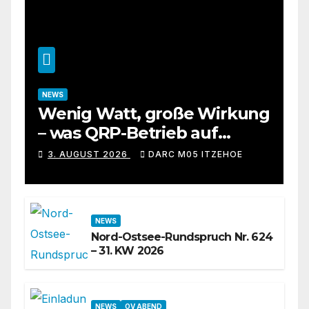
NEWS
Wenig Watt, große Wirkung
– was QRP-Betrieb auf
Kurzwelle wirklich kann
3. AUGUST 2026
DARC M05 ITZEHOE
NEWS
Nord-Ostsee-Rundspruch Nr. 624
– 31. KW 2026
NEWS
OV ABEND