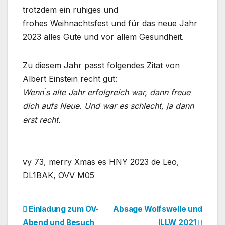
trotzdem ein ruhiges und
frohes Weihnachtsfest und für das neue Jahr
2023 alles Gute und vor allem Gesundheit.
Zu diesem Jahr passt folgendes Zitat von
Albert Einstein recht gut:
Wenn ́s alte Jahr erfolgreich war, dann freue
dich aufs Neue. Und war es schlecht, ja dann
erst recht.
vy 73, merry Xmas es HNY 2023 de Leo,
DL1BAK, OVV M05
Beitragsnavigation
Einladung zum OV-
Absage Wolfswelle und
Abend und Besuch
ILLW 2021