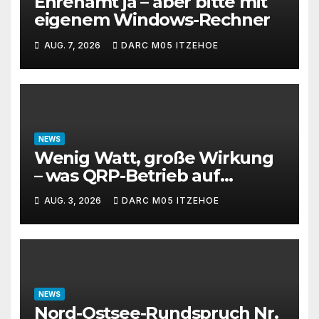
Ehrenamt ja – aber bitte mit
eigenem Windows-Rechner
AUG. 7, 2026
DARC M05 ITZEHOE
NEWS
Wenig Watt, große Wirkung
– was QRP-Betrieb auf
Kurzwelle wirklich kann
AUG. 3, 2026
DARC M05 ITZEHOE
NEWS
Nord-Ostsee-Rundspruch Nr.