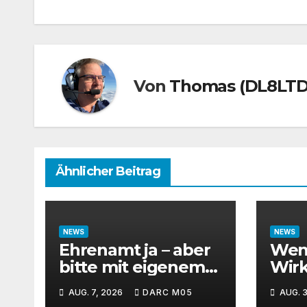
Von
Thomas (DL8LTD
Ähnlicher Beitrag
NEWS
NEWS
Ehrenamt ja – aber
Weni
bitte mit eigenem
Wirk
Windows-Rechner
QRP-
AUG. 7, 2026
DARC M05
AUG. 3
Kurz