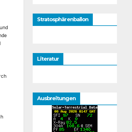
Stratosphärenballon
 und
nde
d
Literatur
rch
Ausbreitungen
ch