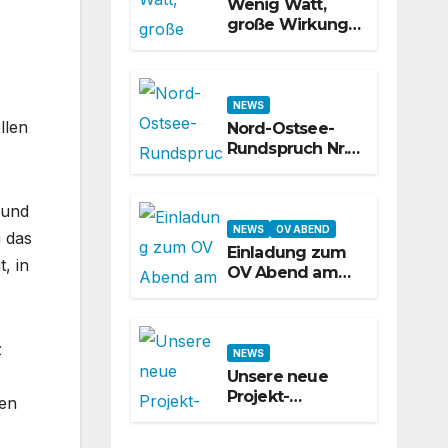
Wenig Watt,
große Wirkung –
was QRP-Betrieb
auf Kurzwelle
wirklich kann
NEWS
llen
Nord-Ostsee-
Rundspruch Nr.
624 – 31. KW
2026
 und
NEWS
OV ABEND
h das
Einladung zum
, in
OV Abend am
31.07.2026
z
NEWS
Unsere neue
Projekt-
nen
Webseite ist
online!