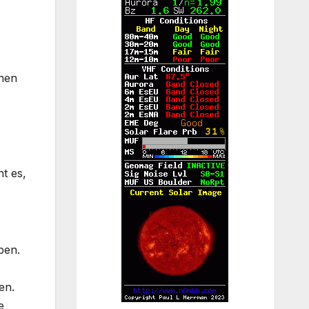
chen
t es,
ben.
en.
e