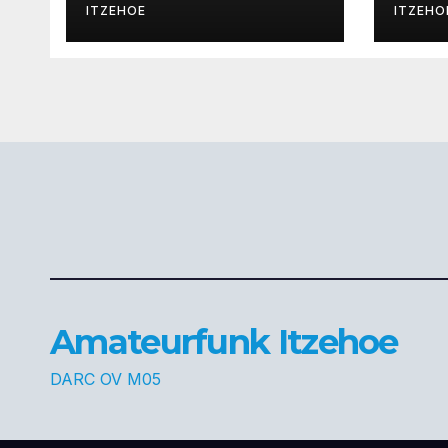
kan
ITZEHOE
ITZEHO
Amateurfunk Itzehoe
DARC OV M05