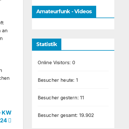
Amateurfunk - Videos
ft
m an
rn
Statistik
Online Visitors:
0
n
ichen
Besucher heute:
1
Besucher gestern:
11
– KW
Besucher gesamt:
19.902
024