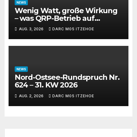
NEWS
Wenig Watt, große Wirkung
– was QRP-Betrieb auf
Kurzwelle wirklich kann
AUG. 3, 2026
DARC M05 ITZEHOE
NEWS
Nord-Ostsee-Rundspruch Nr.
624 – 31. KW 2026
AUG. 2, 2026
DARC M05 ITZEHOE