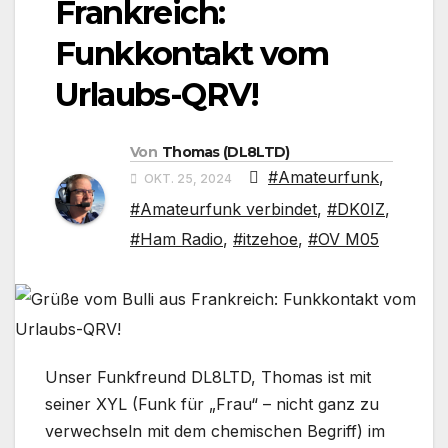
Frankreich:
Funkkontakt vom
Urlaubs-QRV!
Von
Thomas (DL8LTD)
#Amateurfunk
,
OKT. 25, 2024
#Amateurfunk verbindet
,
#DK0IZ
,
#Ham Radio
,
#itzehoe
,
#OV M05
Unser Funkfreund DL8LTD, Thomas ist mit
seiner XYL (Funk für „Frau“ – nicht ganz zu
verwechseln mit dem chemischen Begriff) im