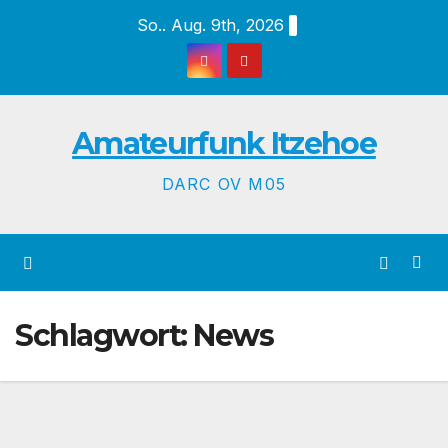
Zum
So.. Aug. 9th, 2026
Inhalt
springen
Amateurfunk Itzehoe
DARC OV M05
Schlagwort:
News