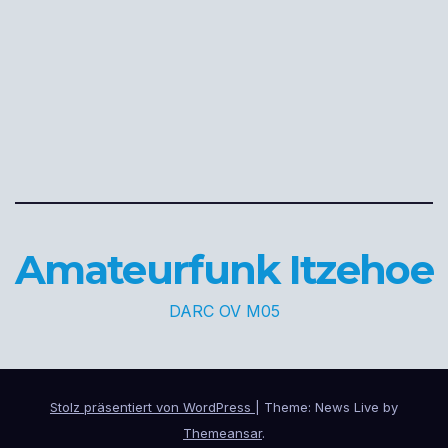
Amateurfunk Itzehoe
DARC OV M05
Stolz präsentiert von WordPress
|
Theme: News Live by
Themeansar
.