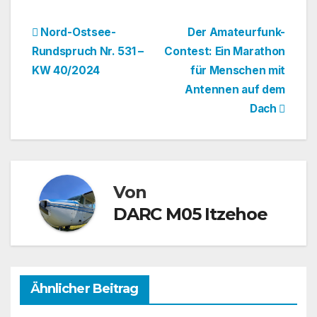
Beitragsnavigation
Nord-Ostsee-
Der Amateurfunk-
Rundspruch Nr. 531 –
Contest: Ein Marathon
KW 40/2024
für Menschen mit
Antennen auf dem
Dach
Von
DARC M05 Itzehoe
Ähnlicher Beitrag