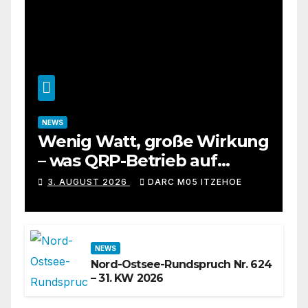
NEWS
Wenig Watt, große Wirkung
– was QRP-Betrieb auf
Kurzwelle wirklich kann
3. AUGUST 2026
DARC M05 ITZEHOE
NEWS
Nord-Ostsee-Rundspruch Nr. 624
– 31. KW 2026