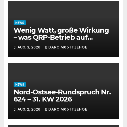
NEWS
Wenig Watt, große Wirkung
– was QRP-Betrieb auf
Kurzwelle wirklich kann
AUG. 3, 2026
DARC M05 ITZEHOE
NEWS
Nord-Ostsee-Rundspruch Nr.
624 – 31. KW 2026
AUG. 2, 2026
DARC M05 ITZEHOE